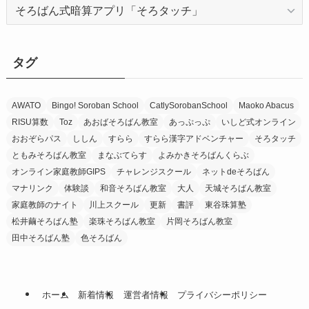
カ
テ
ゴ
リ
タグ
ー
AWATO
Bingo! Soroban School
CatlySorobanSchool
Maoko Abacus
RISU算数
Toz
あおばそろばん教室
あっぷっぷ
いしど式オンライン
おおぞらパス
ししん
すらら
すらら漢字アドベンチャー
そろタッチ
ともみそろばん教室
まなぶてらす
よみかきそろばんくらぶ
オンライン家庭教師GIPS
チャレンジスクール
ネットdeそろばん
マナリンク
体験談
和音そろばん教室
大人
天城そろばん教室
家庭教師のナイト
川上スクール
更新
書評
東谷珠算塾
松井繭そろばん塾
楽珠そろばん教室
片岡そろばん教室
田中そろばん塾
色そろばん
ホーム
新着情報
運営者情報
プライバシーポリシー