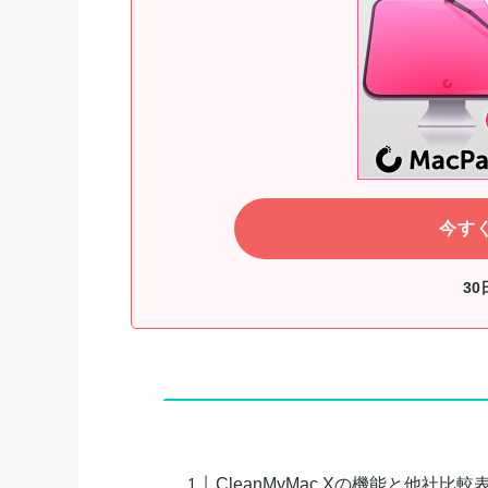
今す
3
CleanMyMac Xの機能と他社比較