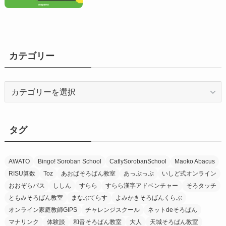
カテゴリー
カ
テ
ゴ
リ
タグ
ー
AWATO
Bingo! Soroban School
CatlySorobanSchool
Maoko Abacus
RISU算数
Toz
あおばそろばん教室
あっぷっぷ
いしど式オンライン
おおぞらパス
ししん
すらら
すらら漢字アドベンチャー
そろタッチ
ともみそろばん教室
まなぶてらす
よみかきそろばんくらぶ
オンライン家庭教師GIPS
チャレンジスクール
ネットdeそろばん
マナリンク
体験談
和音そろばん教室
大人
天城そろばん教室