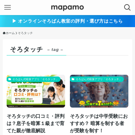
▶︎ オンラインそろばん教室の評判・選び方はこちら
ホーム
そろタッチ
そろタッチ
– tag –
そろばん式暗算アプリ「そろタッチ」
そろばん式暗算アプリ「そろタッチ」
そろタッチの口コミ・評判
そろタッチは中学受験にお
は？息子を暗算１級まで育
すすめ？ 暗算を制する者
てた親が徹底解説
が受験を制す！