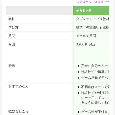
スクロールできます
そろタッチ
タブレットアプリ教材
教材
学び方
独学（教室通いも選択可
質問
メールで質問
月謝
3,960
円（税込）
特長
完全に自分のペースで
特許技術で暗算に特化
ゲーム感覚で学べる
おすすめな人
不明点はメール対応で
特許技術やAI技術な
ジーを用いてスキマ時
るように楽しく独学し
微妙なところ
ゲーム性が子供向けす