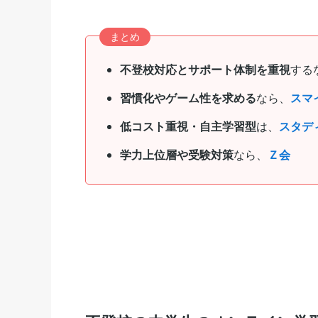
まとめ
不登校対応とサポート体制を重視
する
習慣化やゲーム性を求める
なら、
スマ
低コスト重視・自主学習型
は、
スタデ
学力上位層や受験対策
なら、
Ｚ会