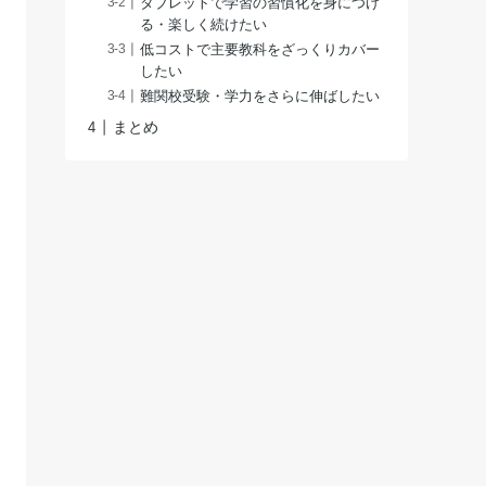
タブレットで学習の習慣化を身につけ
る・楽しく続けたい
低コストで主要教科をざっくりカバー
したい
難関校受験・学力をさらに伸ばしたい
まとめ
進研ゼミ中学講座
Z会
（チャレンジパッド）
中学生コース
学習履歴共有や
明示なし
相談可
自主学習支援あり