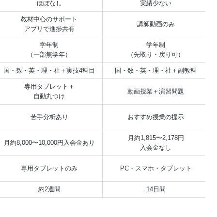
ほぼなし
実績少ない
教材中心のサポート
講師動画のみ
アプリで進捗共有
学年制
学年制
（一部無学年）
（先取り・戻り可）
国・数・英・理・社＋実技4科目
国・数・英・理・社＋副教科
専用タブレット＋
動画授業＋演習問題
自動丸つけ
苦手分析あり
おすすめ授業の提示
月約1,815〜2,178円
月約8,000〜10,000円入会金あり
入会金なし
専用タブレットのみ
PC・スマホ・タブレット
約2週間
14日間