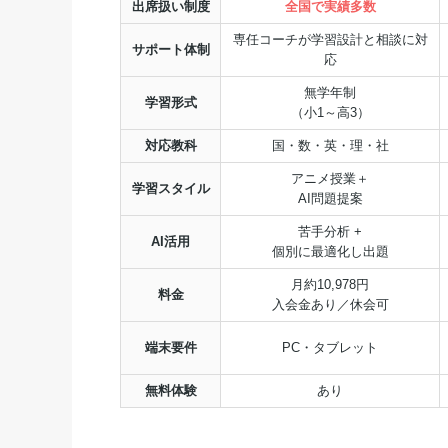
出席扱い制度
全国で実績多数
専任コーチが学習設計と相談に対
サポート体制
応
無学年制
学習形式
（小1～高3）
対応教科
国・数・英・理・社
アニメ授業＋
学習スタイル
AI問題提案
苦手分析 +
AI活用
個別に最適化し出題
月約10,978円
料金
入会金あり／休会可
端末要件
PC・タブレット
無料体験
あり