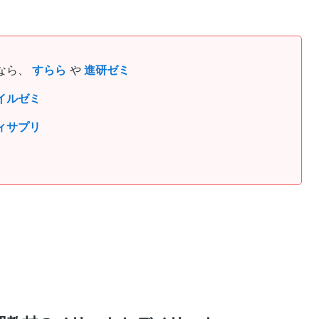
なら、
すらら
や
進研ゼミ
イルゼミ
ィサプリ