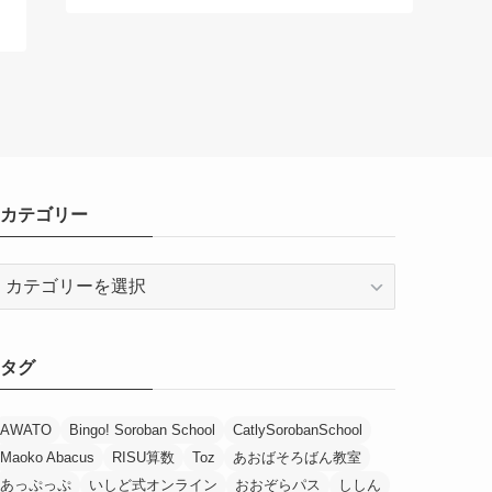
カテゴリー
カ
テ
ゴ
リ
タグ
ー
AWATO
Bingo! Soroban School
CatlySorobanSchool
Maoko Abacus
RISU算数
Toz
あおばそろばん教室
あっぷっぷ
いしど式オンライン
おおぞらパス
ししん