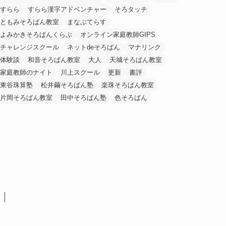
すらら
すらら漢字アドベンチャー
そろタッチ
ともみそろばん教室
まなぶてらす
よみかきそろばんくらぶ
オンライン家庭教師GIPS
チャレンジスクール
ネットdeそろばん
マナリンク
体験談
和音そろばん教室
大人
天城そろばん教室
家庭教師のナイト
川上スクール
更新
書評
東谷珠算塾
松井繭そろばん塾
楽珠そろばん教室
片岡そろばん教室
田中そろばん塾
色そろばん