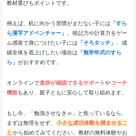
教材選びもポイントです。
例えば、机に向かう習慣がまだない子には
「すら
ら漢字アドベンチャー」
、暗記力や計算力をゲー
ム感覚で身につけたい子には
「そろタッチ」
、成
績全体を底上げしたい場合は
「無学年式のすら
ら」
がおすすめです。
オンラインで
進捗が確認できるサポート
や
コーチ
機能
もあり、親子ともに安心して取り組めます。
もし今、「勉強させなきゃ」と焦っているなら、
まずは無理をせず、
小さな成功体験を積ませるこ
と
から始めてみてください。教材の無料体験やお