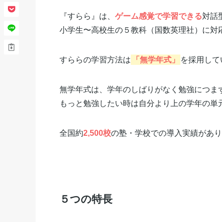
『すらら』は、
ゲーム感覚で学習できる
対話
小学生〜高校生の５教科（国数英理社）に対
すららの学習方法は
「無学年式」
を採用して
無学年式は、学年のしばりがなく勉強につま
もっと勉強したい時は自分より上の学年の単
全国約
2,500校
の塾・学校での導入実績があり
５つの特長