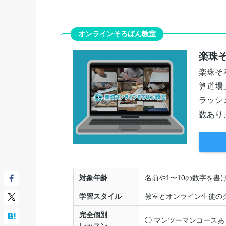
オンラインそろばん教室
楽珠
楽珠そ
算道場
ラッシ
数あり
対象年齢
名前や1〜10の数字を書
学習スタイル
教室とオンライン生徒の
完全個別
◯ マンツーマンコースあ
レッスン